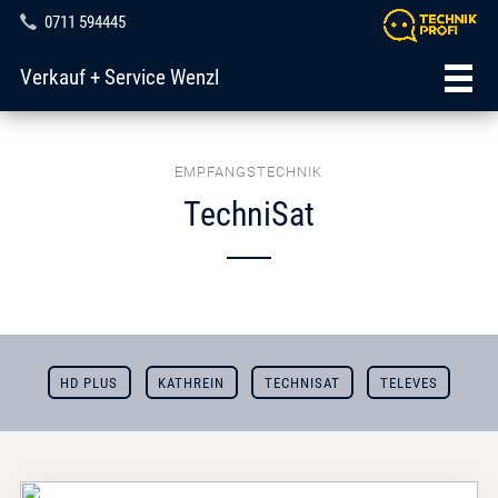
0711 594445
Verkauf + Service Wenzl
EMPFANGSTECHNIK
TechniSat
HD PLUS
KATHREIN
TECHNISAT
TELEVES